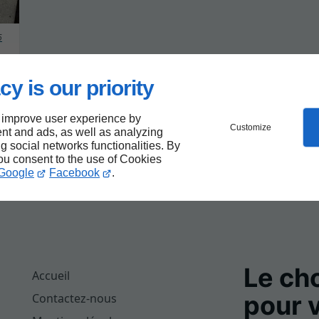
6
cy is our priority
 improve user experience by
Customize
nt and ads, as well as analyzing
ng social networks functionalities. By
you consent to the use of Cookies
Google
Facebook
.
Le cho
Accueil
pour 
Contactez-nous