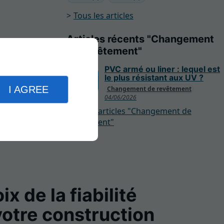
Tous les articles
Articles récents "Changement
de revêtement"
PVC armé ou liner : lequel est
le plus résistant aux UV ?
I AGREE
Changement de revêtement
04/06/2026
Plus d'articles "Changement de
revêtement"
ix de la fiabilité
votre construction