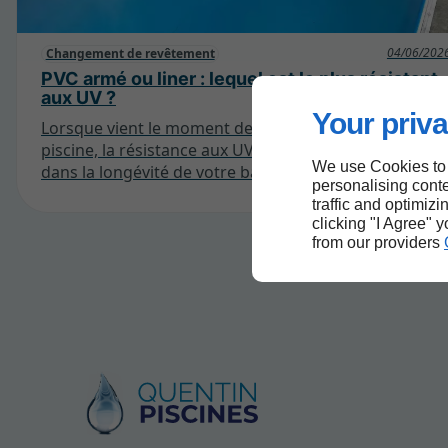
04/06/202
Changement de revêtement
PVC armé ou liner : lequel est le plus résistant
aux UV ?
Your priva
Lorsque vient le moment de choisir un revêtement de
piscine, la résistance aux UV joue un rôle essentiel
We use Cookies to
dans la longévité de votre bassin. Entre le PVC armé
personalising conte
et le liner classique, les différences techniques sont
traffic and optimizi
importantes et influencent directement la tenue des
clicking "I Agree" 
couleurs, l’élasticité et la durabilité.
from our providers